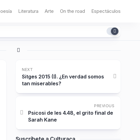
oesía
Literatura
Arte
On the road
Espectáculos
NEXT
Sitges 2015 (I). ¿En verdad somos
tan miserables?
PREVIOUS
Psicosi de les 4.48, el grito final de
Sarah Kane
Suscríbete a Culturaca