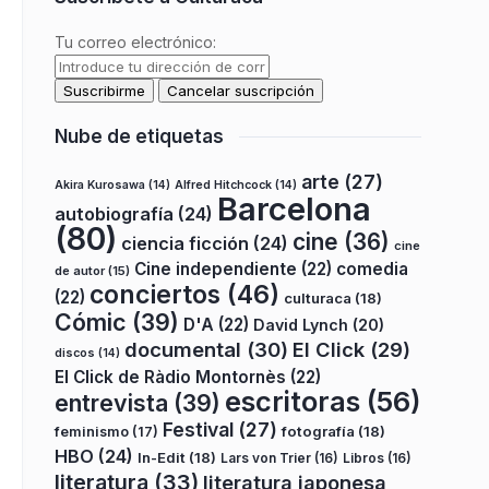
Tu correo electrónico:
Nube de etiquetas
arte
(27)
Akira Kurosawa
(14)
Alfred Hitchcock
(14)
Barcelona
autobiografía
(24)
(80)
cine
(36)
ciencia ficción
(24)
cine
Cine independiente
(22)
comedia
de autor
(15)
conciertos
(46)
(22)
culturaca
(18)
Cómic
(39)
D'A
(22)
David Lynch
(20)
documental
(30)
El Click
(29)
discos
(14)
El Click de Ràdio Montornès
(22)
escritoras
(56)
entrevista
(39)
Festival
(27)
fotografía
(18)
feminismo
(17)
HBO
(24)
In-Edit
(18)
Lars von Trier
(16)
Libros
(16)
literatura
(33)
literatura japonesa