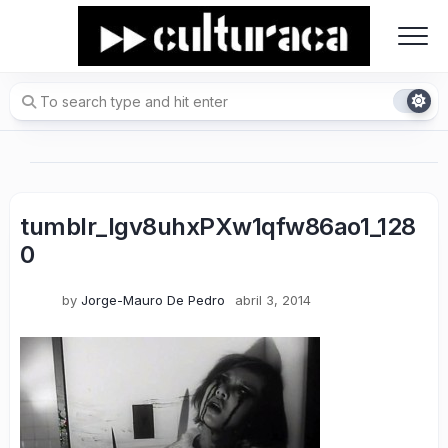
Skip
to
content
tumblr_lgv8uhxPXw1qfw86ao1_128
0
by
Jorge-Mauro De Pedro
abril 3, 2014