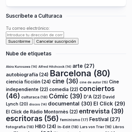
Suscríbete a Culturaca
Tu correo electrónico:
Nube de etiquetas
arte
(27)
Akira Kurosawa
(14)
Alfred Hitchcock
(14)
Barcelona
(80)
autobiografía
(24)
cine
(36)
ciencia ficción
(24)
Cine
cine de autor
(15)
conciertos
independiente
(22)
comedia
(22)
(46)
Cómic
(39)
D'A
(22)
David
culturaca
(18)
documental
(30)
El Click
(29)
Lynch
(20)
discos
(14)
entrevista
(39)
El Click de Ràdio Montornès
(22)
escritoras
(56)
Festival
(27)
feminismo
(17)
HBO
(24)
fotografía
(18)
In-Edit
(18)
Lars von Trier
(16)
Libros