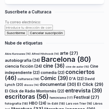
Suscríbete a Culturaca
Tu correo electrónico:
Nube de etiquetas
arte
(27)
Akira Kurosawa
(14)
Alfred Hitchcock
(14)
Barcelona
(80)
autobiografía
(24)
cine
(36)
ciencia ficción
(24)
Cine
cine de autor
(15)
conciertos
independiente
(22)
comedia
(22)
(46)
Cómic
(39)
D'A
(22)
David
culturaca
(18)
documental
(30)
El Click
(29)
Lynch
(20)
discos
(14)
entrevista
(39)
El Click de Ràdio Montornès
(22)
escritoras
(56)
Festival
(27)
feminismo
(17)
HBO
(24)
fotografía
(18)
In-Edit
(18)
Lars von Trier
(16)
Libros