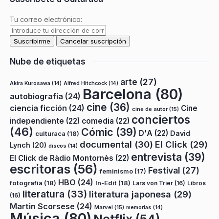
Tu correo electrónico:
Nube de etiquetas
arte
(27)
Akira Kurosawa
(14)
Alfred Hitchcock
(14)
Barcelona
(80)
autobiografía
(24)
cine
(36)
ciencia ficción
(24)
Cine
cine de autor
(15)
conciertos
independiente
(22)
comedia
(22)
(46)
Cómic
(39)
D'A
(22)
David
culturaca
(18)
documental
(30)
El Click
(29)
Lynch
(20)
discos
(14)
entrevista
(39)
El Click de Ràdio Montornès
(22)
escritoras
(56)
Festival
(27)
feminismo
(17)
HBO
(24)
fotografía
(18)
In-Edit
(18)
Lars von Trier
(16)
Libros
literatura
(33)
literatura japonesa
(29)
(16)
Martin Scorsese
(24)
Marvel
(15)
memorias
(14)
Música
(80)