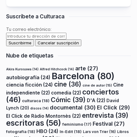
Suscríbete a Culturaca
Tu correo electrónico:
Nube de etiquetas
arte
(27)
Akira Kurosawa
(14)
Alfred Hitchcock
(14)
Barcelona
(80)
autobiografía
(24)
cine
(36)
ciencia ficción
(24)
Cine
cine de autor
(15)
conciertos
independiente
(22)
comedia
(22)
(46)
Cómic
(39)
D'A
(22)
David
culturaca
(18)
documental
(30)
El Click
(29)
Lynch
(20)
discos
(14)
entrevista
(39)
El Click de Ràdio Montornès
(22)
escritoras
(56)
Festival
(27)
feminismo
(17)
HBO
(24)
fotografía
(18)
In-Edit
(18)
Lars von Trier
(16)
Libros