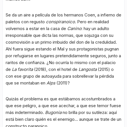
Se da un aire a película de los hermanos Coen, a infierno de
paletos con regusto
conspiranoico
. Pero en realidad
volvemos a estar en la casa de
Canino
: hay un adulto
irresponsable que dicta las normas, que sojuzga con su
cosmovisión a un primo imbuido del don de la credulidad.
Ahí fuera sigue estando el Mal y sus protagonistas pugnan
por refugiarse en lugares pretendidamente seguros, junto a
raritos de confianza. ¿No ocurría lo mismo con el palacio
de
La favorita
(2018), con el hotel de
Langosta
(2015) o
con ese grupo de autoayuda para sobrellevar la pérdida
que se montaban en
Alps
(2011)?
Quizás el problema es que estábamos acostumbrados a
que ese peligro, a que ese acechar, a que ese temor fuese
más indeterminado.
Bugonia
no brilla por su sutileza: aquí
está bien claro quién es el enemigo… aunque se trate de un
constructo paranoico.