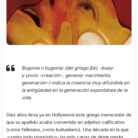
Bugonia o bugonía: (del griego βóς -buey-
y γονíα -creación-, genesia -nacimiento,
generación-) indica la creencia muy difundida en
la antigüedad en la generación espontánea de la
vida.
Diez años lleva ya en Hollywood este griego merecedor de
que su apellido acabe convertido en adjetivo calificativo
(como felliniano, como buñueliano). Una década en la que
-contra todo pronóstico- ha sido capaz de dirigir media