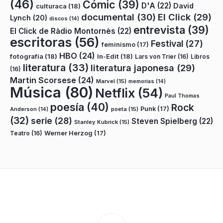
(46)
Cómic
(39)
D'A
(22)
David
culturaca
(18)
documental
(30)
El Click
(29)
Lynch
(20)
discos
(14)
entrevista
(39)
El Click de Ràdio Montornès
(22)
escritoras
(56)
Festival
(27)
feminismo
(17)
HBO
(24)
fotografía
(18)
In-Edit
(18)
Lars von Trier
(16)
Libros
literatura
(33)
literatura japonesa
(29)
(16)
Martin Scorsese
(24)
Marvel
(15)
memorias
(14)
Música
(80)
Netflix
(54)
Paul Thomas
poesía
(40)
Rock
Punk
(17)
poeta
(15)
Anderson
(14)
(32)
serie
(28)
Steven Spielberg
(22)
Stanley Kubrick
(15)
Teatro
(16)
Werner Herzog
(17)