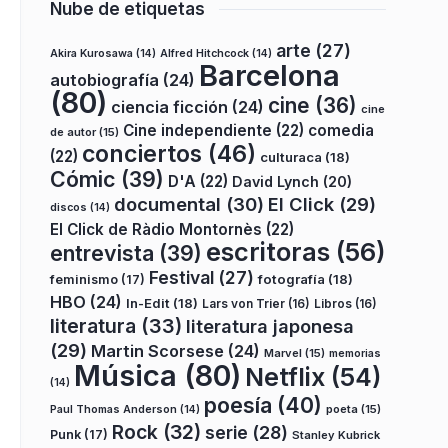
Nube de etiquetas
arte
(27)
Akira Kurosawa
(14)
Alfred Hitchcock
(14)
Barcelona
autobiografía
(24)
(80)
cine
(36)
ciencia ficción
(24)
cine
Cine independiente
(22)
comedia
de autor
(15)
conciertos
(46)
(22)
culturaca
(18)
Cómic
(39)
D'A
(22)
David Lynch
(20)
documental
(30)
El Click
(29)
discos
(14)
El Click de Ràdio Montornès
(22)
escritoras
(56)
entrevista
(39)
Festival
(27)
fotografía
(18)
feminismo
(17)
HBO
(24)
In-Edit
(18)
Lars von Trier
(16)
Libros
(16)
literatura
(33)
literatura japonesa
(29)
Martin Scorsese
(24)
Marvel
(15)
memorias
Música
(80)
Netflix
(54)
(14)
poesía
(40)
poeta
(15)
Paul Thomas Anderson
(14)
Rock
(32)
serie
(28)
Punk
(17)
Stanley Kubrick