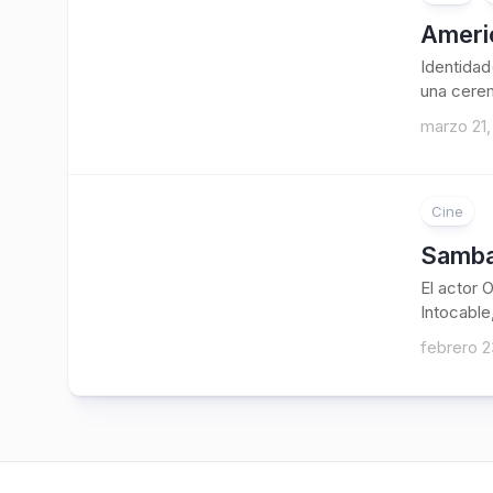
Americ
Identidad
una cerem
marzo 21,
Cine
Samba.
El actor 
Intocable
febrero 2