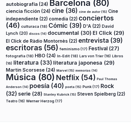
Barcelona
(80)
autobiografía
(24)
cine
(36)
ciencia ficción
(24)
Cine
cine de autor
(15)
conciertos
independiente
(22)
comedia
(22)
(46)
Cómic
(39)
D'A
(22)
David
culturaca
(18)
documental
(30)
El Click
(29)
Lynch
(20)
discos
(14)
entrevista
(39)
El Click de Ràdio Montornès
(22)
escritoras
(56)
Festival
(27)
feminismo
(17)
HBO
(24)
fotografía
(18)
In-Edit
(18)
Lars von Trier
(16)
Libros
literatura
(33)
literatura japonesa
(29)
(16)
Martin Scorsese
(24)
Marvel
(15)
memorias
(14)
Música
(80)
Netflix
(54)
Paul Thomas
poesía
(40)
Rock
Punk
(17)
poeta
(15)
Anderson
(14)
(32)
serie
(28)
Steven Spielberg
(22)
Stanley Kubrick
(15)
Teatro
(16)
Werner Herzog
(17)