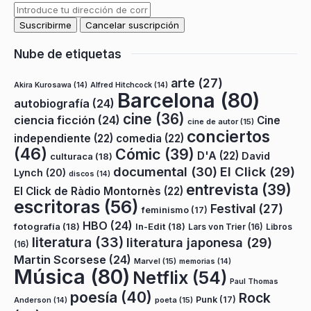
Nube de etiquetas
arte
(27)
Akira Kurosawa
(14)
Alfred Hitchcock
(14)
Barcelona
(80)
autobiografía
(24)
cine
(36)
ciencia ficción
(24)
Cine
cine de autor
(15)
conciertos
independiente
(22)
comedia
(22)
(46)
Cómic
(39)
D'A
(22)
David
culturaca
(18)
documental
(30)
El Click
(29)
Lynch
(20)
discos
(14)
entrevista
(39)
El Click de Ràdio Montornès
(22)
escritoras
(56)
Festival
(27)
feminismo
(17)
HBO
(24)
fotografía
(18)
In-Edit
(18)
Lars von Trier
(16)
Libros
literatura
(33)
literatura japonesa
(29)
(16)
Martin Scorsese
(24)
Marvel
(15)
memorias
(14)
Música
(80)
Netflix
(54)
Paul Thomas
poesía
(40)
Rock
Punk
(17)
poeta
(15)
Anderson
(14)