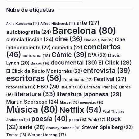
Nube de etiquetas
arte
(27)
Akira Kurosawa
(14)
Alfred Hitchcock
(14)
Barcelona
(80)
autobiografía
(24)
cine
(36)
ciencia ficción
(24)
Cine
cine de autor
(15)
conciertos
independiente
(22)
comedia
(22)
(46)
Cómic
(39)
D'A
(22)
David
culturaca
(18)
documental
(30)
El Click
(29)
Lynch
(20)
discos
(14)
entrevista
(39)
El Click de Ràdio Montornès
(22)
escritoras
(56)
Festival
(27)
feminismo
(17)
HBO
(24)
fotografía
(18)
In-Edit
(18)
Lars von Trier
(16)
Libros
literatura
(33)
literatura japonesa
(29)
(16)
Martin Scorsese
(24)
Marvel
(15)
memorias
(14)
Música
(80)
Netflix
(54)
Paul Thomas
poesía
(40)
Rock
Punk
(17)
poeta
(15)
Anderson
(14)
(32)
serie
(28)
Steven Spielberg
(22)
Stanley Kubrick
(15)
Teatro
(16)
Werner Herzog
(17)