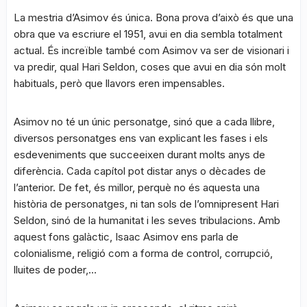
La mestria d’Asimov és única. Bona prova d’això és que una
obra que va escriure el 1951, avui en dia sembla totalment
actual. És increïble també com Asimov va ser de visionari i
va predir, qual Hari Seldon, coses que avui en dia són molt
habituals, però que llavors eren impensables.
Asimov no té un únic personatge, sinó que a cada llibre,
diversos personatges ens van explicant les fases i els
esdeveniments que succeeixen durant molts anys de
diferència. Cada capítol pot distar anys o dècades de
l’anterior. De fet, és millor, perquè no és aquesta una
història de personatges, ni tan sols de l’omnipresent Hari
Seldon, sinó de la humanitat i les seves tribulacions. Amb
aquest fons galàctic, Isaac Asimov ens parla de
colonialisme, religió com a forma de control, corrupció,
lluites de poder,…