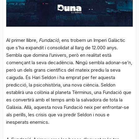
Al primer llibre,
Fundació
, ens trobem un Imperi Galàctic
que s’ha expandit i consolidat al llarg de 12.000 anys.
Sembla que domina l’univers, però en realitat està
començant la seva decadència. Ningú sembla adonar-se’n,
però un dels grans científics del mateix prediu la seva
caiguda. És Hari Seldon i ha emprat per fer aquesta
predicció, la psicohistòria, una nova ciència. Seldon
establirà una colònia al planeta Tèrminus, una Fundació que
es convertirà amb el temps amb la salvadora de tota la
Galàxia. Allà, aquesta nova Fundació neix per enfrontar-se
als perills, les crisis que va predir Seldon i nous e
inesperats enemics.