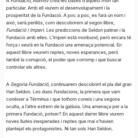
A
Fundació
, Asimov crea les bases d’aquest món tan
particular. Amb ell viurem el desenvolupament i la
prosperitat de la Fundació. A poc a poc, es farà un nom i
això, serà perillós, com descobrirem al segon llibre,
Fundació i Imperi
. Les prediccions de Seldon patiran i la
Fundació amb elles. L’Imperi està moribund, però encara té
força i veurà en la Fundació una amenaça potencial. En
aquest llibre veurem reptes, noves esperances, però
també la corrupció, el poder que corromp i que buscar
controlar els altres.
A
Segona Fundació
, continuarem descobrint el pla del gran
Hari Seldon. Les dues Fundacions, la primera que vam
conèixer a Tèrminus i que tothom coneix i una segona
oculta, a l’altre extrem de la galàxia. Una amenaça per a la
primera Fundació, potser? En aquest darrer llibre viurem
noves lluites inesperades i reptes que mai s’havien
plantejat els protagonistes. Ni tan sols Hari Seldon.