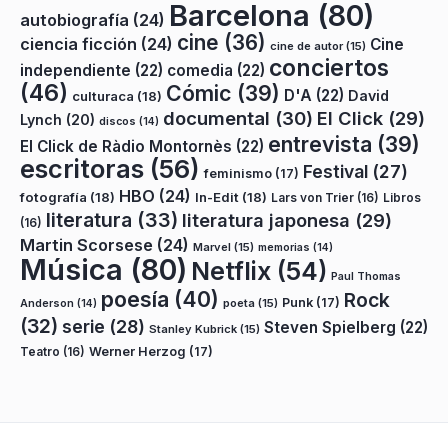
Barcelona
(80)
autobiografía
(24)
cine
(36)
ciencia ficción
(24)
Cine
cine de autor
(15)
conciertos
independiente
(22)
comedia
(22)
(46)
Cómic
(39)
D'A
(22)
David
culturaca
(18)
documental
(30)
El Click
(29)
Lynch
(20)
discos
(14)
entrevista
(39)
El Click de Ràdio Montornès
(22)
escritoras
(56)
Festival
(27)
feminismo
(17)
HBO
(24)
fotografía
(18)
In-Edit
(18)
Lars von Trier
(16)
Libros
literatura
(33)
literatura japonesa
(29)
(16)
Martin Scorsese
(24)
Marvel
(15)
memorias
(14)
Música
(80)
Netflix
(54)
Paul Thomas
poesía
(40)
Rock
Punk
(17)
poeta
(15)
Anderson
(14)
(32)
serie
(28)
Steven Spielberg
(22)
Stanley Kubrick
(15)
Teatro
(16)
Werner Herzog
(17)