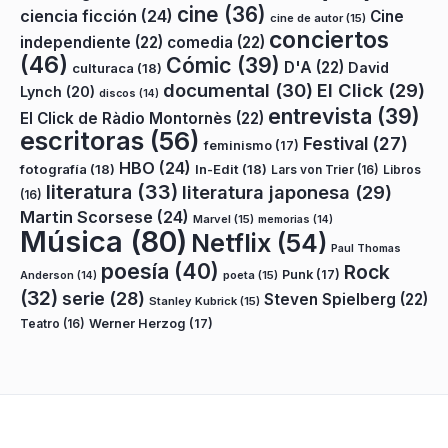
cine
(36)
ciencia ficción
(24)
Cine
cine de autor
(15)
conciertos
independiente
(22)
comedia
(22)
(46)
Cómic
(39)
D'A
(22)
David
culturaca
(18)
documental
(30)
El Click
(29)
Lynch
(20)
discos
(14)
entrevista
(39)
El Click de Ràdio Montornès
(22)
escritoras
(56)
Festival
(27)
feminismo
(17)
HBO
(24)
fotografía
(18)
In-Edit
(18)
Lars von Trier
(16)
Libros
literatura
(33)
literatura japonesa
(29)
(16)
Martin Scorsese
(24)
Marvel
(15)
memorias
(14)
Música
(80)
Netflix
(54)
Paul Thomas
poesía
(40)
Rock
Punk
(17)
poeta
(15)
Anderson
(14)
(32)
serie
(28)
Steven Spielberg
(22)
Stanley Kubrick
(15)
Teatro
(16)
Werner Herzog
(17)