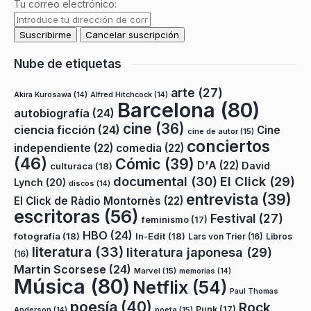
Tu correo electrónico:
Nube de etiquetas
arte
(27)
Akira Kurosawa
(14)
Alfred Hitchcock
(14)
Barcelona
(80)
autobiografía
(24)
cine
(36)
ciencia ficción
(24)
Cine
cine de autor
(15)
conciertos
independiente
(22)
comedia
(22)
(46)
Cómic
(39)
D'A
(22)
David
culturaca
(18)
documental
(30)
El Click
(29)
Lynch
(20)
discos
(14)
entrevista
(39)
El Click de Ràdio Montornès
(22)
escritoras
(56)
Festival
(27)
feminismo
(17)
HBO
(24)
fotografía
(18)
In-Edit
(18)
Lars von Trier
(16)
Libros
literatura
(33)
literatura japonesa
(29)
(16)
Martin Scorsese
(24)
Marvel
(15)
memorias
(14)
Música
(80)
Netflix
(54)
Paul Thomas
poesía
(40)
Rock
Punk
(17)
poeta
(15)
Anderson
(14)