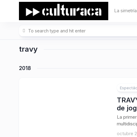
Skip
to
La simetría
content
travy
2018
Espectác
TRAVY,
de jog
La primer
multidisci
octubre 2