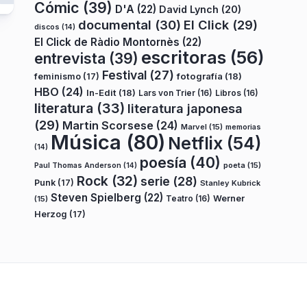
Cómic
(39)
D'A
(22)
David Lynch
(20)
documental
(30)
El Click
(29)
discos
(14)
El Click de Ràdio Montornès
(22)
escritoras
(56)
entrevista
(39)
Festival
(27)
fotografía
(18)
feminismo
(17)
HBO
(24)
In-Edit
(18)
Lars von Trier
(16)
Libros
(16)
literatura
(33)
literatura japonesa
(29)
Martin Scorsese
(24)
Marvel
(15)
memorias
Música
(80)
Netflix
(54)
(14)
poesía
(40)
poeta
(15)
Paul Thomas Anderson
(14)
Rock
(32)
serie
(28)
Punk
(17)
Stanley Kubrick
Steven Spielberg
(22)
Teatro
(16)
Werner
(15)
Herzog
(17)