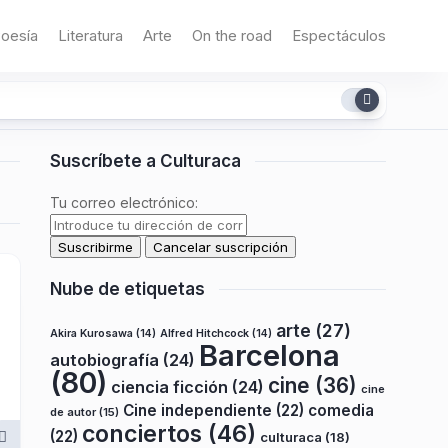
oesía
Literatura
Arte
On the road
Espectáculos
Suscríbete a Culturaca
Tu correo electrónico:
Nube de etiquetas
arte
(27)
Akira Kurosawa
(14)
Alfred Hitchcock
(14)
Barcelona
autobiografía
(24)
(80)
cine
(36)
ciencia ficción
(24)
cine
Cine independiente
(22)
comedia
de autor
(15)
conciertos
(46)
(22)
culturaca
(18)