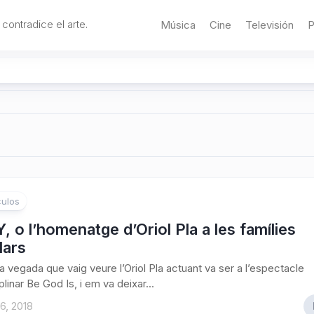
 contradice el arte.
Música
Cine
Televisión
P
ulos
 o l’homenatge d’Oriol Pla a les famílies
lars
a vegada que vaig veure l’Oriol Pla actuant va ser a l’espectacle
plinar Be God Is, i em va deixar...
6, 2018