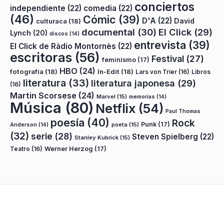
conciertos
independiente
(22)
comedia
(22)
(46)
Cómic
(39)
D'A
(22)
David
culturaca
(18)
documental
(30)
El Click
(29)
Lynch
(20)
discos
(14)
entrevista
(39)
El Click de Ràdio Montornès
(22)
escritoras
(56)
Festival
(27)
feminismo
(17)
HBO
(24)
fotografía
(18)
In-Edit
(18)
Lars von Trier
(16)
Libros
literatura
(33)
literatura japonesa
(29)
(16)
Martin Scorsese
(24)
Marvel
(15)
memorias
(14)
Música
(80)
Netflix
(54)
Paul Thomas
poesía
(40)
Rock
Punk
(17)
poeta
(15)
Anderson
(14)
(32)
serie
(28)
Steven Spielberg
(22)
Stanley Kubrick
(15)
Teatro
(16)
Werner Herzog
(17)