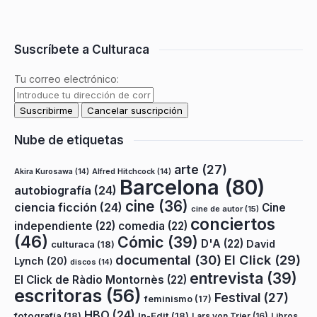
Suscríbete a Culturaca
Tu correo electrónico:
Nube de etiquetas
arte
(27)
Akira Kurosawa
(14)
Alfred Hitchcock
(14)
Barcelona
(80)
autobiografía
(24)
cine
(36)
ciencia ficción
(24)
Cine
cine de autor
(15)
conciertos
independiente
(22)
comedia
(22)
(46)
Cómic
(39)
D'A
(22)
David
culturaca
(18)
documental
(30)
El Click
(29)
Lynch
(20)
discos
(14)
entrevista
(39)
El Click de Ràdio Montornès
(22)
escritoras
(56)
Festival
(27)
feminismo
(17)
HBO
(24)
fotografía
(18)
In-Edit
(18)
Lars von Trier
(16)
Libros