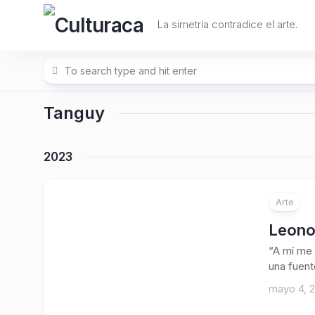
Skip
to
La simetría contradice el arte.
content
Tanguy
2023
Arte
Leonor
“A mí me 
una fuente
mayo 4, 