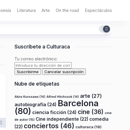
oesía
Literatura
Arte
On the road
Espectáculos
Suscríbete a Culturaca
Tu correo electrónico:
Nube de etiquetas
arte
(27)
Akira Kurosawa
(14)
Alfred Hitchcock
(14)
Barcelona
autobiografía
(24)
(80)
cine
(36)
ciencia ficción
(24)
cine
Cine independiente
(22)
comedia
de autor
(15)
conciertos
(46)
(22)
culturaca
(18)