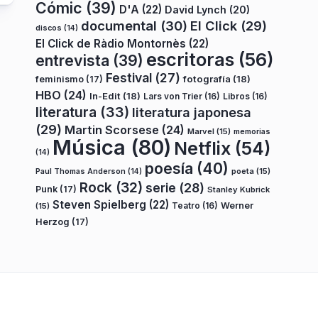
Cómic
(39)
D'A
(22)
David Lynch
(20)
documental
(30)
El Click
(29)
discos
(14)
El Click de Ràdio Montornès
(22)
escritoras
(56)
entrevista
(39)
Festival
(27)
fotografía
(18)
feminismo
(17)
HBO
(24)
In-Edit
(18)
Lars von Trier
(16)
Libros
(16)
literatura
(33)
literatura japonesa
(29)
Martin Scorsese
(24)
Marvel
(15)
memorias
Música
(80)
Netflix
(54)
(14)
poesía
(40)
poeta
(15)
Paul Thomas Anderson
(14)
Rock
(32)
serie
(28)
Punk
(17)
Stanley Kubrick
Steven Spielberg
(22)
Teatro
(16)
Werner
(15)
Herzog
(17)