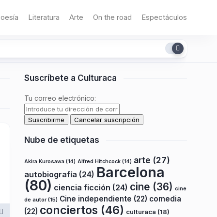
oesía
Literatura
Arte
On the road
Espectáculos
Suscríbete a Culturaca
Tu correo electrónico:
Nube de etiquetas
arte
(27)
Akira Kurosawa
(14)
Alfred Hitchcock
(14)
Barcelona
autobiografía
(24)
(80)
cine
(36)
ciencia ficción
(24)
cine
Cine independiente
(22)
comedia
de autor
(15)
conciertos
(46)
(22)
culturaca
(18)