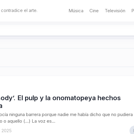
 contradice el arte.
Música
Cine
Televisión
P
sody’. El pulp y la onomatopeya hechos
a
cía ninguna barrera porque nadie me había dicho que no pudiera
o o aquello (…) La voz es...
, 2025