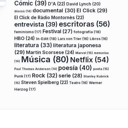
Cómic
(39)
D'A
(22)
David Lynch
(20)
documental
(30)
El Click
(29)
discos
(14)
El Click de Ràdio Montornès
(22)
escritoras
(56)
entrevista
(39)
Festival
(27)
fotografía
(18)
feminismo
(17)
HBO
(24)
In-Edit
(18)
Lars von Trier
(16)
Libros
(16)
literatura
(33)
literatura japonesa
(29)
Martin Scorsese
(24)
Marvel
(15)
memorias
Música
(80)
Netflix
(54)
(14)
poesía
(40)
poeta
(15)
Paul Thomas Anderson
(14)
Rock
(32)
serie
(28)
Punk
(17)
Stanley Kubrick
Steven Spielberg
(22)
Teatro
(16)
Werner
(15)
Herzog
(17)