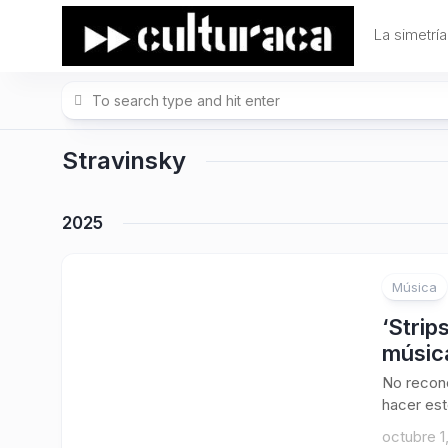
Skip
to
La simetría
content
Stravinsky
2025
Música
‘Strip
músic
No recono
hacer est
octubre 1