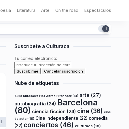
oesía
Literatura
Arte
On the road
Espectáculos
Suscríbete a Culturaca
Tu correo electrónico:
Nube de etiquetas
arte
(27)
Akira Kurosawa
(14)
Alfred Hitchcock
(14)
Barcelona
autobiografía
(24)
(80)
cine
(36)
ciencia ficción
(24)
cine
Cine independiente
(22)
comedia
de autor
(15)
conciertos
(46)
(22)
culturaca
(18)