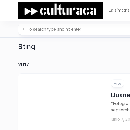
Skip
to
La simetría
content
Sting
2017
Arte
Duane 
“Fotograf
septiembr
junio 7, 2