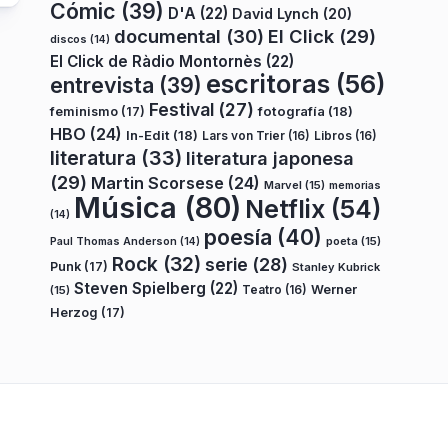
Cómic
(39)
D'A
(22)
David Lynch
(20)
documental
(30)
El Click
(29)
discos
(14)
El Click de Ràdio Montornès
(22)
escritoras
(56)
entrevista
(39)
Festival
(27)
fotografía
(18)
feminismo
(17)
HBO
(24)
In-Edit
(18)
Lars von Trier
(16)
Libros
(16)
literatura
(33)
literatura japonesa
(29)
Martin Scorsese
(24)
Marvel
(15)
memorias
Música
(80)
Netflix
(54)
(14)
poesía
(40)
poeta
(15)
Paul Thomas Anderson
(14)
Rock
(32)
serie
(28)
Punk
(17)
Stanley Kubrick
Steven Spielberg
(22)
Teatro
(16)
Werner
(15)
Herzog
(17)