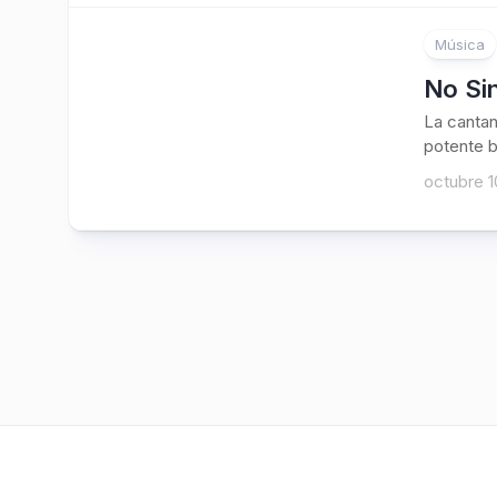
Música
No Si
La cantan
potente b
octubre 1