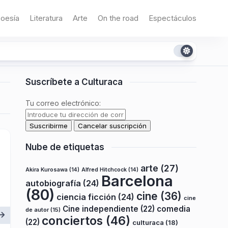
oesía
Literatura
Arte
On the road
Espectáculos
Suscríbete a Culturaca
Tu correo electrónico:
Nube de etiquetas
arte
(27)
Akira Kurosawa
(14)
Alfred Hitchcock
(14)
Barcelona
autobiografía
(24)
(80)
cine
(36)
ciencia ficción
(24)
cine
Cine independiente
(22)
comedia
de autor
(15)
conciertos
(46)
(22)
culturaca
(18)