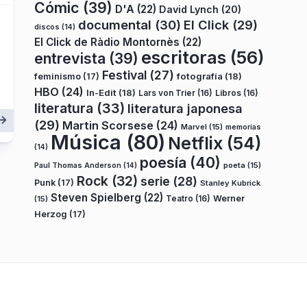
Cómic
(39)
D'A
(22)
David Lynch
(20)
documental
(30)
El Click
(29)
discos
(14)
El Click de Ràdio Montornès
(22)
escritoras
(56)
entrevista
(39)
Festival
(27)
fotografía
(18)
feminismo
(17)
HBO
(24)
In-Edit
(18)
Lars von Trier
(16)
Libros
(16)
literatura
(33)
literatura japonesa
(29)
Martin Scorsese
(24)
Marvel
(15)
memorias
Música
(80)
Netflix
(54)
(14)
poesía
(40)
poeta
(15)
Paul Thomas Anderson
(14)
Rock
(32)
serie
(28)
Punk
(17)
Stanley Kubrick
Steven Spielberg
(22)
Teatro
(16)
Werner
(15)
Herzog
(17)