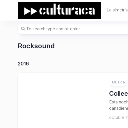
Skip
to
La simetría
content
Rocksound
2016
Música
Collee
Esta noch
canadiens
octubre 1