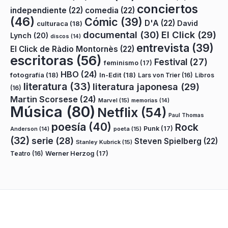
conciertos
independiente
(22)
comedia
(22)
(46)
Cómic
(39)
D'A
(22)
David
culturaca
(18)
documental
(30)
El Click
(29)
Lynch
(20)
discos
(14)
entrevista
(39)
El Click de Ràdio Montornès
(22)
escritoras
(56)
Festival
(27)
feminismo
(17)
HBO
(24)
fotografía
(18)
In-Edit
(18)
Lars von Trier
(16)
Libros
literatura
(33)
literatura japonesa
(29)
(16)
Martin Scorsese
(24)
Marvel
(15)
memorias
(14)
Música
(80)
Netflix
(54)
Paul Thomas
poesía
(40)
Rock
Punk
(17)
poeta
(15)
Anderson
(14)
(32)
serie
(28)
Steven Spielberg
(22)
Stanley Kubrick
(15)
Teatro
(16)
Werner Herzog
(17)