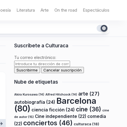
oesía
Literatura
Arte
On the road
Espectáculos
Suscríbete a Culturaca
Tu correo electrónico:
Nube de etiquetas
arte
(27)
Akira Kurosawa
(14)
Alfred Hitchcock
(14)
Barcelona
autobiografía
(24)
(80)
cine
(36)
ciencia ficción
(24)
cine
Cine independiente
(22)
comedia
de autor
(15)
conciertos
(46)
(22)
culturaca
(18)