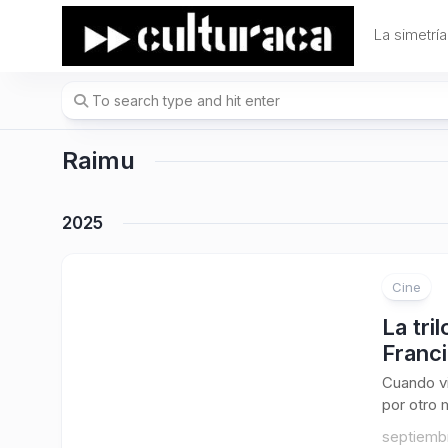
Skip
to
La simetría
content
Raimu
2025
Cine
5
La tri
Franci
Cuando vi
por otro 
septiembr