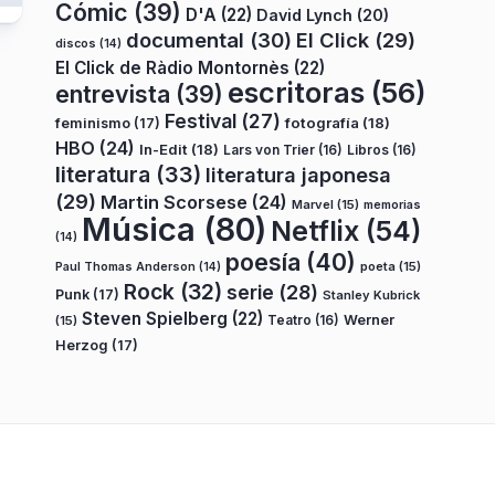
Cómic
(39)
D'A
(22)
David Lynch
(20)
documental
(30)
El Click
(29)
discos
(14)
El Click de Ràdio Montornès
(22)
escritoras
(56)
entrevista
(39)
Festival
(27)
fotografía
(18)
feminismo
(17)
HBO
(24)
In-Edit
(18)
Lars von Trier
(16)
Libros
(16)
literatura
(33)
literatura japonesa
(29)
Martin Scorsese
(24)
Marvel
(15)
memorias
Música
(80)
Netflix
(54)
(14)
poesía
(40)
poeta
(15)
Paul Thomas Anderson
(14)
Rock
(32)
serie
(28)
Punk
(17)
Stanley Kubrick
Steven Spielberg
(22)
Teatro
(16)
Werner
(15)
Herzog
(17)