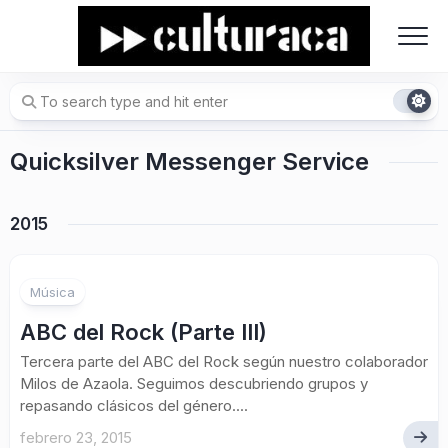
Skip
to
content
Quicksilver Messenger Service
2015
Música
ABC del Rock (Parte III)
Tercera parte del ABC del Rock según nuestro colaborador
Milos de Azaola. Seguimos descubriendo grupos y
repasando clásicos del género....
febrero 23, 2015