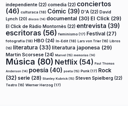
conciertos
independiente
(22)
comedia
(22)
(46)
Cómic
(39)
D'A
(22)
David
culturaca
(18)
documental
(30)
El Click
(29)
Lynch
(20)
discos
(14)
entrevista
(39)
El Click de Ràdio Montornès
(22)
escritoras
(56)
Festival
(27)
feminismo
(17)
HBO
(24)
fotografía
(18)
In-Edit
(18)
Lars von Trier
(16)
Libros
literatura
(33)
literatura japonesa
(29)
(16)
Martin Scorsese
(24)
Marvel
(15)
memorias
(14)
Música
(80)
Netflix
(54)
Paul Thomas
poesía
(40)
Rock
Punk
(17)
poeta
(15)
Anderson
(14)
(32)
serie
(28)
Steven Spielberg
(22)
Stanley Kubrick
(15)
Teatro
(16)
Werner Herzog
(17)