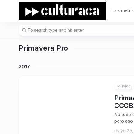
Skip
to
La simetría
content
Primavera Pro
2017
Música
Primav
CCCB
No todo e
pero eso 
mayo 29,