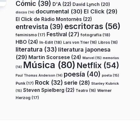
Cómic
(39)
D'A
(22)
David Lynch
(20)
documental
(30)
El Click
(29)
discos
(14)
El Click de Ràdio Montornès
(22)
escritoras
(56)
entrevista
(39)
Festival
(27)
fotografía
(18)
feminismo
(17)
HBO
(24)
In-Edit
(18)
Lars von Trier
(16)
Libros
(16)
literatura
(33)
literatura japonesa
(29)
Martin Scorsese
(24)
Marvel
(15)
memorias
Música
(80)
Netflix
(54)
(14)
poesía
(40)
poeta
(15)
Paul Thomas Anderson
(14)
Rock
(32)
serie
(28)
Punk
(17)
Stanley Kubrick
Steven Spielberg
(22)
Teatro
(16)
Werner
(15)
Herzog
(17)