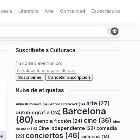
oesía
Literatura
Arte
On the road
Espectáculos
Suscríbete a Culturaca
Tu correo electrónico:
Nube de etiquetas
arte
(27)
Akira Kurosawa
(14)
Alfred Hitchcock
(14)
Barcelona
autobiografía
(24)
(80)
cine
(36)
ciencia ficción
(24)
cine
Cine independiente
(22)
comedia
de autor
(15)
conciertos
(46)
(22)
culturaca
(18)