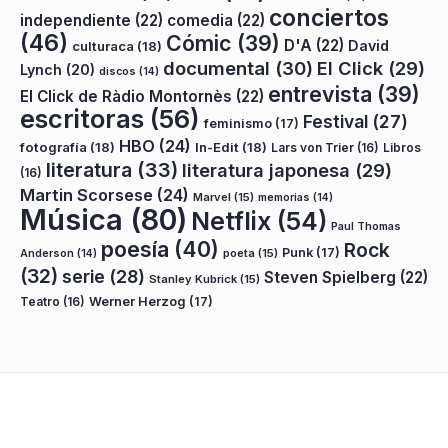
conciertos
independiente
(22)
comedia
(22)
(46)
Cómic
(39)
D'A
(22)
David
culturaca
(18)
documental
(30)
El Click
(29)
Lynch
(20)
discos
(14)
entrevista
(39)
El Click de Ràdio Montornès
(22)
escritoras
(56)
Festival
(27)
feminismo
(17)
HBO
(24)
fotografía
(18)
In-Edit
(18)
Lars von Trier
(16)
Libros
literatura
(33)
literatura japonesa
(29)
(16)
Martin Scorsese
(24)
Marvel
(15)
memorias
(14)
Música
(80)
Netflix
(54)
Paul Thomas
poesía
(40)
Rock
Punk
(17)
poeta
(15)
Anderson
(14)
(32)
serie
(28)
Steven Spielberg
(22)
Stanley Kubrick
(15)
Teatro
(16)
Werner Herzog
(17)