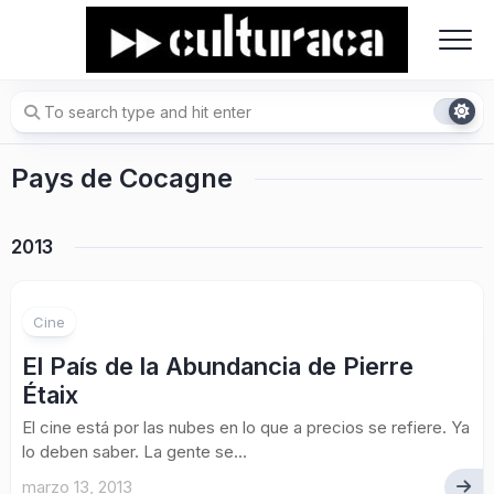
Skip
to
content
Pays de Cocagne
2013
Cine
El País de la Abundancia de Pierre
Étaix
El cine está por las nubes en lo que a precios se refiere. Ya
lo deben saber. La gente se...
marzo 13, 2013