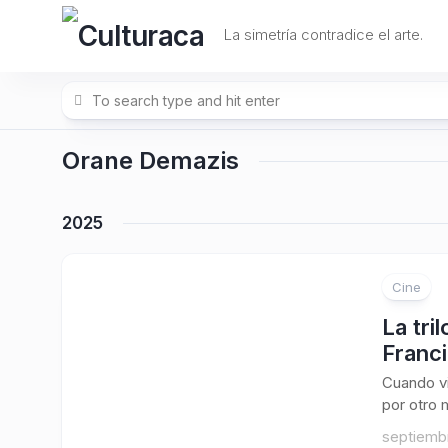
Skip
to
La simetría contradice el arte.
content
Orane Demazis
2025
Cine
5
La tri
Franci
Cuando vi
por otro 
septiembr