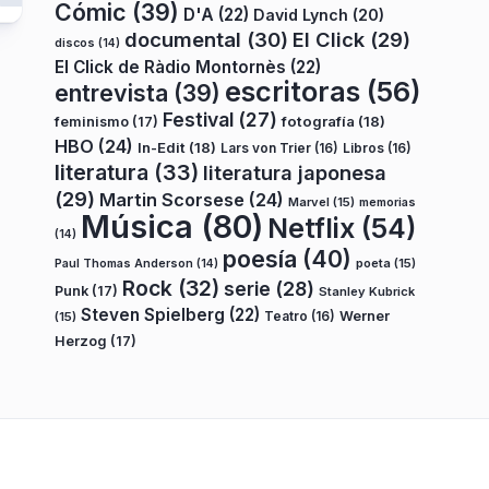
Cómic
(39)
D'A
(22)
David Lynch
(20)
documental
(30)
El Click
(29)
discos
(14)
El Click de Ràdio Montornès
(22)
escritoras
(56)
entrevista
(39)
Festival
(27)
fotografía
(18)
feminismo
(17)
HBO
(24)
In-Edit
(18)
Lars von Trier
(16)
Libros
(16)
literatura
(33)
literatura japonesa
(29)
Martin Scorsese
(24)
Marvel
(15)
memorias
Música
(80)
Netflix
(54)
(14)
poesía
(40)
poeta
(15)
Paul Thomas Anderson
(14)
Rock
(32)
serie
(28)
Punk
(17)
Stanley Kubrick
Steven Spielberg
(22)
Teatro
(16)
Werner
(15)
Herzog
(17)