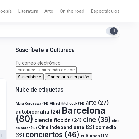
oesía
Literatura
Arte
On the road
Espectáculos
Suscríbete a Culturaca
Tu correo electrónico:
Nube de etiquetas
arte
(27)
Akira Kurosawa
(14)
Alfred Hitchcock
(14)
Barcelona
autobiografía
(24)
(80)
cine
(36)
ciencia ficción
(24)
cine
Cine independiente
(22)
comedia
de autor
(15)
conciertos
(46)
(22)
culturaca
(18)