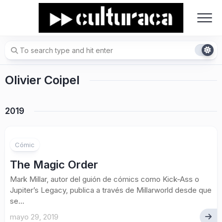
Skip
to
content
Olivier Coipel
2019
Cómic
The Magic Order
Mark Millar, autor del guión de cómics como Kick-Ass o
Jupiter’s Legacy, publica a través de Millarworld desde que
se...
mayo 29, 2019