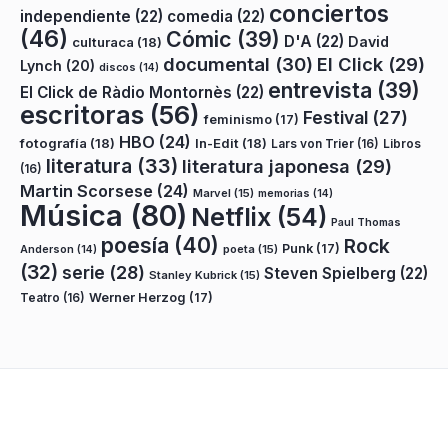
conciertos
independiente
(22)
comedia
(22)
(46)
Cómic
(39)
D'A
(22)
David
culturaca
(18)
documental
(30)
El Click
(29)
Lynch
(20)
discos
(14)
entrevista
(39)
El Click de Ràdio Montornès
(22)
escritoras
(56)
Festival
(27)
feminismo
(17)
HBO
(24)
fotografía
(18)
In-Edit
(18)
Lars von Trier
(16)
Libros
literatura
(33)
literatura japonesa
(29)
(16)
Martin Scorsese
(24)
Marvel
(15)
memorias
(14)
Música
(80)
Netflix
(54)
Paul Thomas
poesía
(40)
Rock
Punk
(17)
poeta
(15)
Anderson
(14)
(32)
serie
(28)
Steven Spielberg
(22)
Stanley Kubrick
(15)
Teatro
(16)
Werner Herzog
(17)