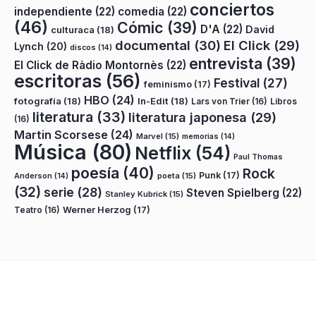
conciertos
independiente
(22)
comedia
(22)
(46)
Cómic
(39)
D'A
(22)
David
culturaca
(18)
documental
(30)
El Click
(29)
Lynch
(20)
discos
(14)
entrevista
(39)
El Click de Ràdio Montornès
(22)
escritoras
(56)
Festival
(27)
feminismo
(17)
HBO
(24)
fotografía
(18)
In-Edit
(18)
Lars von Trier
(16)
Libros
literatura
(33)
literatura japonesa
(29)
(16)
Martin Scorsese
(24)
Marvel
(15)
memorias
(14)
Música
(80)
Netflix
(54)
Paul Thomas
poesía
(40)
Rock
Punk
(17)
poeta
(15)
Anderson
(14)
(32)
serie
(28)
Steven Spielberg
(22)
Stanley Kubrick
(15)
Teatro
(16)
Werner Herzog
(17)