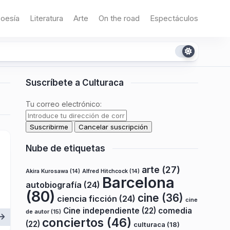
oesía
Literatura
Arte
On the road
Espectáculos
Suscríbete a Culturaca
Tu correo electrónico:
Nube de etiquetas
arte
(27)
Akira Kurosawa
(14)
Alfred Hitchcock
(14)
Barcelona
autobiografía
(24)
(80)
cine
(36)
ciencia ficción
(24)
cine
Cine independiente
(22)
comedia
de autor
(15)
conciertos
(46)
(22)
culturaca
(18)