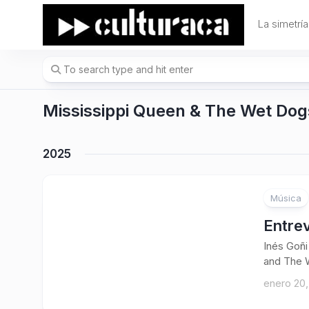
Skip
to
La simetría
content
Mississippi Queen & The Wet Dog
2025
Música
Entre
Inés Goñi
and The W
enero 20