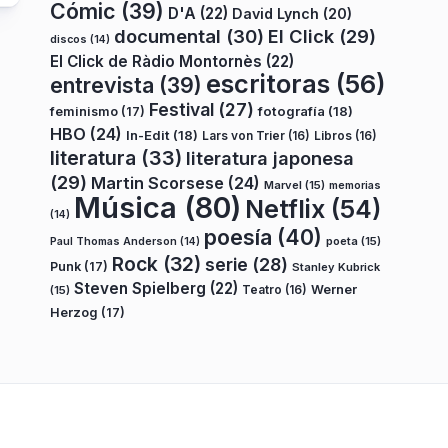
Cómic
(39)
D'A
(22)
David Lynch
(20)
documental
(30)
El Click
(29)
discos
(14)
El Click de Ràdio Montornès
(22)
escritoras
(56)
entrevista
(39)
Festival
(27)
fotografía
(18)
feminismo
(17)
HBO
(24)
In-Edit
(18)
Lars von Trier
(16)
Libros
(16)
literatura
(33)
literatura japonesa
(29)
Martin Scorsese
(24)
Marvel
(15)
memorias
Música
(80)
Netflix
(54)
(14)
poesía
(40)
poeta
(15)
Paul Thomas Anderson
(14)
Rock
(32)
serie
(28)
Punk
(17)
Stanley Kubrick
Steven Spielberg
(22)
Teatro
(16)
Werner
(15)
Herzog
(17)