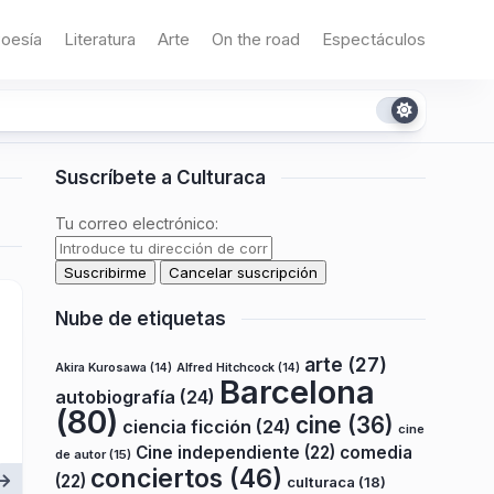
oesía
Literatura
Arte
On the road
Espectáculos
Suscríbete a Culturaca
Tu correo electrónico:
Nube de etiquetas
arte
(27)
Akira Kurosawa
(14)
Alfred Hitchcock
(14)
Barcelona
autobiografía
(24)
(80)
cine
(36)
ciencia ficción
(24)
cine
Cine independiente
(22)
comedia
de autor
(15)
conciertos
(46)
(22)
culturaca
(18)