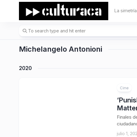
Skip
to
La simetría
content
Michelangelo Antonioni
2020
Cine
1
‘Punis
Matte
Finales d
ciudadano
julio 1, 20