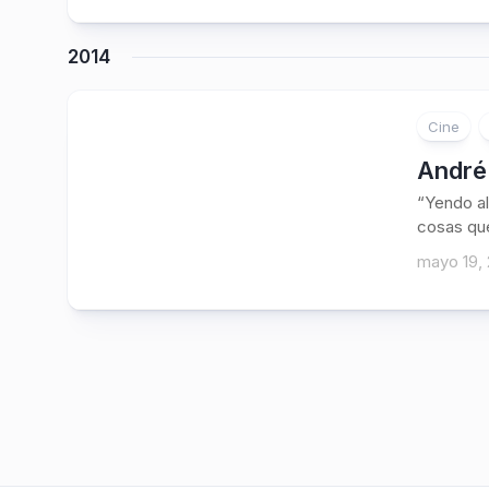
2014
Cine
André 
“Yendo al
cosas que
mayo 19, 