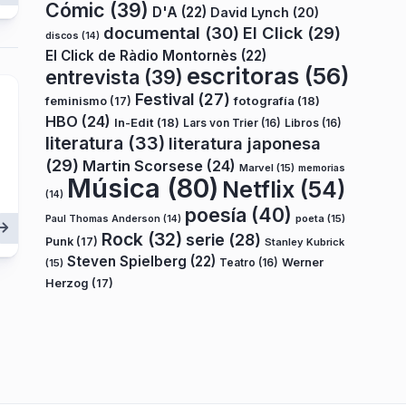
Cómic
(39)
D'A
(22)
David Lynch
(20)
documental
(30)
El Click
(29)
discos
(14)
El Click de Ràdio Montornès
(22)
escritoras
(56)
entrevista
(39)
Festival
(27)
fotografía
(18)
feminismo
(17)
HBO
(24)
In-Edit
(18)
Lars von Trier
(16)
Libros
(16)
literatura
(33)
literatura japonesa
(29)
Martin Scorsese
(24)
Marvel
(15)
memorias
Música
(80)
Netflix
(54)
(14)
poesía
(40)
poeta
(15)
Paul Thomas Anderson
(14)
Rock
(32)
serie
(28)
Punk
(17)
Stanley Kubrick
Steven Spielberg
(22)
Teatro
(16)
Werner
(15)
Herzog
(17)