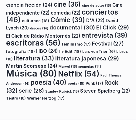
cine
(36)
ciencia ficción
(24)
Cine
cine de autor
(15)
conciertos
independiente
(22)
comedia
(22)
(46)
Cómic
(39)
D'A
(22)
David
culturaca
(18)
documental
(30)
El Click
(29)
Lynch
(20)
discos
(14)
entrevista
(39)
El Click de Ràdio Montornès
(22)
escritoras
(56)
Festival
(27)
feminismo
(17)
HBO
(24)
fotografía
(18)
In-Edit
(18)
Lars von Trier
(16)
Libros
literatura
(33)
literatura japonesa
(29)
(16)
Martin Scorsese
(24)
Marvel
(15)
memorias
(14)
Música
(80)
Netflix
(54)
Paul Thomas
poesía
(40)
Rock
Punk
(17)
poeta
(15)
Anderson
(14)
(32)
serie
(28)
Steven Spielberg
(22)
Stanley Kubrick
(15)
Teatro
(16)
Werner Herzog
(17)