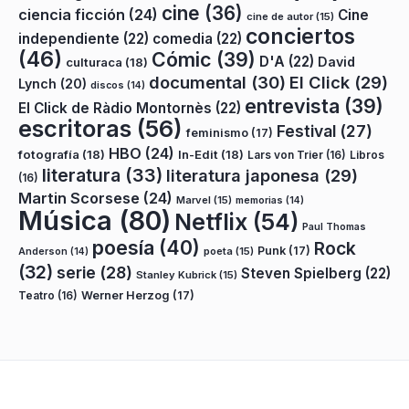
cine
(36)
ciencia ficción
(24)
Cine
cine de autor
(15)
conciertos
independiente
(22)
comedia
(22)
(46)
Cómic
(39)
D'A
(22)
David
culturaca
(18)
documental
(30)
El Click
(29)
Lynch
(20)
discos
(14)
entrevista
(39)
El Click de Ràdio Montornès
(22)
escritoras
(56)
Festival
(27)
feminismo
(17)
HBO
(24)
fotografía
(18)
In-Edit
(18)
Lars von Trier
(16)
Libros
literatura
(33)
literatura japonesa
(29)
(16)
Martin Scorsese
(24)
Marvel
(15)
memorias
(14)
Música
(80)
Netflix
(54)
Paul Thomas
poesía
(40)
Rock
Punk
(17)
poeta
(15)
Anderson
(14)
(32)
serie
(28)
Steven Spielberg
(22)
Stanley Kubrick
(15)
Teatro
(16)
Werner Herzog
(17)