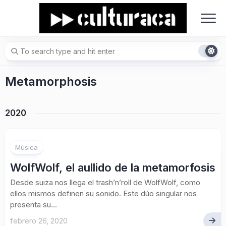
Skip
to
content
Metamorphosis
2020
Música
WolfWolf, el aullido de la metamorfosis
Desde suiza nos llega el trash’n’roll de WolfWolf, como
ellos mismos definen su sonido. Este dúo singular nos
presenta su...
febrero 26, 2020