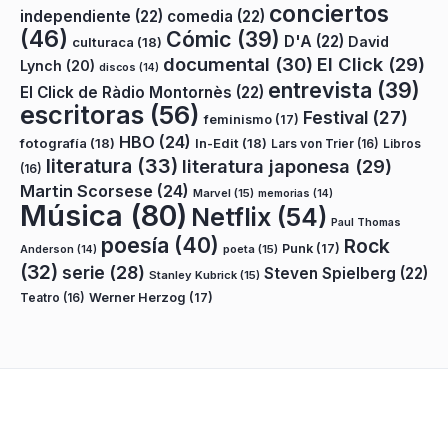
conciertos
independiente
(22)
comedia
(22)
(46)
Cómic
(39)
D'A
(22)
David
culturaca
(18)
documental
(30)
El Click
(29)
Lynch
(20)
discos
(14)
entrevista
(39)
El Click de Ràdio Montornès
(22)
escritoras
(56)
Festival
(27)
feminismo
(17)
HBO
(24)
fotografía
(18)
In-Edit
(18)
Lars von Trier
(16)
Libros
literatura
(33)
literatura japonesa
(29)
(16)
Martin Scorsese
(24)
Marvel
(15)
memorias
(14)
Música
(80)
Netflix
(54)
Paul Thomas
poesía
(40)
Rock
Punk
(17)
poeta
(15)
Anderson
(14)
(32)
serie
(28)
Steven Spielberg
(22)
Stanley Kubrick
(15)
Teatro
(16)
Werner Herzog
(17)