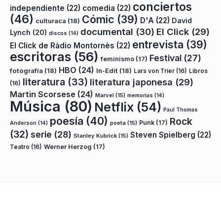
conciertos
independiente
(22)
comedia
(22)
(46)
Cómic
(39)
D'A
(22)
David
culturaca
(18)
documental
(30)
El Click
(29)
Lynch
(20)
discos
(14)
entrevista
(39)
El Click de Ràdio Montornès
(22)
escritoras
(56)
Festival
(27)
feminismo
(17)
HBO
(24)
fotografía
(18)
In-Edit
(18)
Lars von Trier
(16)
Libros
literatura
(33)
literatura japonesa
(29)
(16)
Martin Scorsese
(24)
Marvel
(15)
memorias
(14)
Música
(80)
Netflix
(54)
Paul Thomas
poesía
(40)
Rock
Punk
(17)
poeta
(15)
Anderson
(14)
(32)
serie
(28)
Steven Spielberg
(22)
Stanley Kubrick
(15)
Teatro
(16)
Werner Herzog
(17)