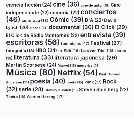
cine
(36)
ciencia ficción
(24)
Cine
cine de autor
(15)
conciertos
independiente
(22)
comedia
(22)
(46)
Cómic
(39)
D'A
(22)
David
culturaca
(18)
documental
(30)
El Click
(29)
Lynch
(20)
discos
(14)
entrevista
(39)
El Click de Ràdio Montornès
(22)
escritoras
(56)
Festival
(27)
feminismo
(17)
HBO
(24)
fotografía
(18)
In-Edit
(18)
Lars von Trier
(16)
Libros
literatura
(33)
literatura japonesa
(29)
(16)
Martin Scorsese
(24)
Marvel
(15)
memorias
(14)
Música
(80)
Netflix
(54)
Paul Thomas
poesía
(40)
Rock
Punk
(17)
poeta
(15)
Anderson
(14)
(32)
serie
(28)
Steven Spielberg
(22)
Stanley Kubrick
(15)
Teatro
(16)
Werner Herzog
(17)