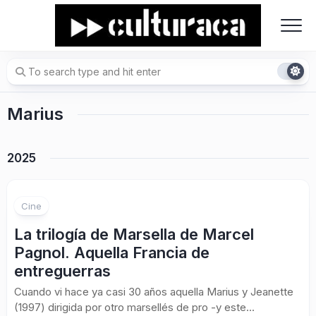
Skip
to
content
Marius
2025
5
Cine
La trilogía de Marsella de Marcel
Pagnol. Aquella Francia de
entreguerras
Cuando vi hace ya casi 30 años aquella Marius y Jeanette
(1997) dirigida por otro marsellés de pro -y este...