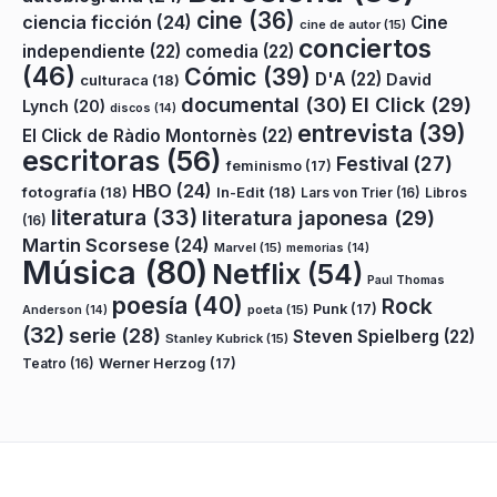
cine
(36)
ciencia ficción
(24)
Cine
cine de autor
(15)
conciertos
independiente
(22)
comedia
(22)
(46)
Cómic
(39)
D'A
(22)
David
culturaca
(18)
documental
(30)
El Click
(29)
Lynch
(20)
discos
(14)
entrevista
(39)
El Click de Ràdio Montornès
(22)
escritoras
(56)
Festival
(27)
feminismo
(17)
HBO
(24)
fotografía
(18)
In-Edit
(18)
Lars von Trier
(16)
Libros
literatura
(33)
literatura japonesa
(29)
(16)
Martin Scorsese
(24)
Marvel
(15)
memorias
(14)
Música
(80)
Netflix
(54)
Paul Thomas
poesía
(40)
Rock
Punk
(17)
poeta
(15)
Anderson
(14)
(32)
serie
(28)
Steven Spielberg
(22)
Stanley Kubrick
(15)
Teatro
(16)
Werner Herzog
(17)