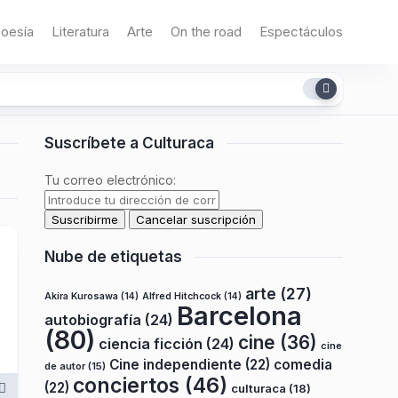
oesía
Literatura
Arte
On the road
Espectáculos
Suscríbete a Culturaca
Tu correo electrónico:
Nube de etiquetas
arte
(27)
Akira Kurosawa
(14)
Alfred Hitchcock
(14)
Barcelona
autobiografía
(24)
(80)
cine
(36)
ciencia ficción
(24)
cine
Cine independiente
(22)
comedia
de autor
(15)
conciertos
(46)
(22)
culturaca
(18)