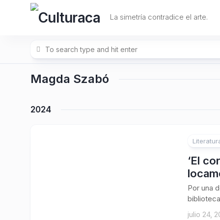
Skip
to
La simetría contradice el arte.
content
Magda Szabó
2024
Literatur
‘El co
locam
Por una d
bibliotec
julio 24, 