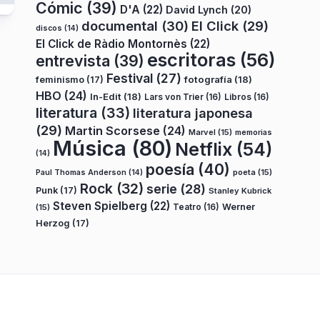
Cómic
(39)
D'A
(22)
David Lynch
(20)
documental
(30)
El Click
(29)
discos
(14)
El Click de Ràdio Montornès
(22)
escritoras
(56)
entrevista
(39)
Festival
(27)
fotografía
(18)
feminismo
(17)
HBO
(24)
In-Edit
(18)
Lars von Trier
(16)
Libros
(16)
literatura
(33)
literatura japonesa
(29)
Martin Scorsese
(24)
Marvel
(15)
memorias
Música
(80)
Netflix
(54)
(14)
poesía
(40)
poeta
(15)
Paul Thomas Anderson
(14)
Rock
(32)
serie
(28)
Punk
(17)
Stanley Kubrick
Steven Spielberg
(22)
Teatro
(16)
Werner
(15)
Herzog
(17)