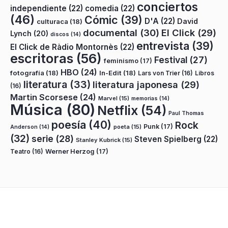
conciertos
independiente
(22)
comedia
(22)
(46)
Cómic
(39)
D'A
(22)
David
culturaca
(18)
documental
(30)
El Click
(29)
Lynch
(20)
discos
(14)
entrevista
(39)
El Click de Ràdio Montornès
(22)
escritoras
(56)
Festival
(27)
feminismo
(17)
HBO
(24)
fotografía
(18)
In-Edit
(18)
Lars von Trier
(16)
Libros
literatura
(33)
literatura japonesa
(29)
(16)
Martin Scorsese
(24)
Marvel
(15)
memorias
(14)
Música
(80)
Netflix
(54)
Paul Thomas
poesía
(40)
Rock
Punk
(17)
poeta
(15)
Anderson
(14)
(32)
serie
(28)
Steven Spielberg
(22)
Stanley Kubrick
(15)
Teatro
(16)
Werner Herzog
(17)