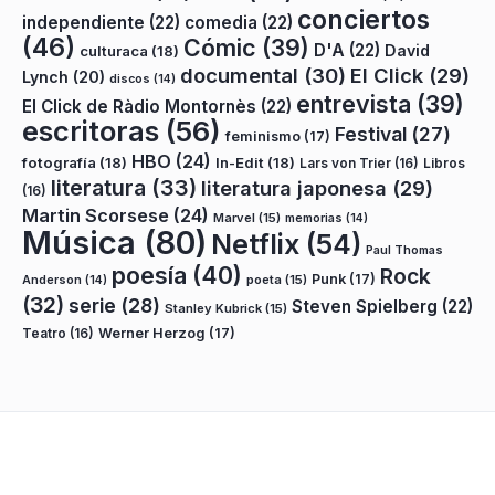
conciertos
independiente
(22)
comedia
(22)
(46)
Cómic
(39)
D'A
(22)
David
culturaca
(18)
documental
(30)
El Click
(29)
Lynch
(20)
discos
(14)
entrevista
(39)
El Click de Ràdio Montornès
(22)
escritoras
(56)
Festival
(27)
feminismo
(17)
HBO
(24)
fotografía
(18)
In-Edit
(18)
Lars von Trier
(16)
Libros
literatura
(33)
literatura japonesa
(29)
(16)
Martin Scorsese
(24)
Marvel
(15)
memorias
(14)
Música
(80)
Netflix
(54)
Paul Thomas
poesía
(40)
Rock
Punk
(17)
poeta
(15)
Anderson
(14)
(32)
serie
(28)
Steven Spielberg
(22)
Stanley Kubrick
(15)
Teatro
(16)
Werner Herzog
(17)