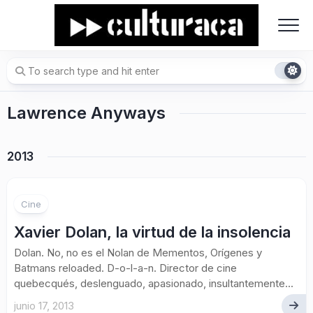
Skip
to
content
Lawrence Anyways
2013
Cine
Xavier Dolan, la virtud de la insolencia
Dolan. No, no es el Nolan de Mementos, Orígenes y
Batmans reloaded. D-o-l-a-n. Director de cine
quebecqués, deslenguado, apasionado, insultantemente...
junio 17, 2013