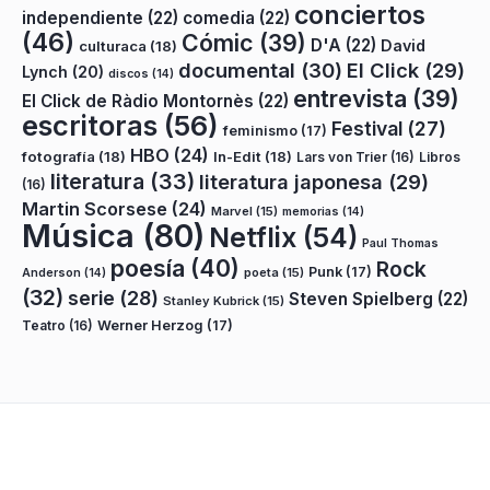
conciertos
independiente
(22)
comedia
(22)
(46)
Cómic
(39)
D'A
(22)
David
culturaca
(18)
documental
(30)
El Click
(29)
Lynch
(20)
discos
(14)
entrevista
(39)
El Click de Ràdio Montornès
(22)
escritoras
(56)
Festival
(27)
feminismo
(17)
HBO
(24)
fotografía
(18)
In-Edit
(18)
Lars von Trier
(16)
Libros
literatura
(33)
literatura japonesa
(29)
(16)
Martin Scorsese
(24)
Marvel
(15)
memorias
(14)
Música
(80)
Netflix
(54)
Paul Thomas
poesía
(40)
Rock
Punk
(17)
poeta
(15)
Anderson
(14)
(32)
serie
(28)
Steven Spielberg
(22)
Stanley Kubrick
(15)
Teatro
(16)
Werner Herzog
(17)