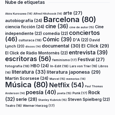
Nube de etiquetas
arte
(27)
Akira Kurosawa
(14)
Alfred Hitchcock
(14)
Barcelona
(80)
autobiografía
(24)
cine
(36)
ciencia ficción
(24)
Cine
cine de autor
(15)
conciertos
independiente
(22)
comedia
(22)
(46)
Cómic
(39)
D'A
(22)
David
culturaca
(18)
documental
(30)
El Click
(29)
Lynch
(20)
discos
(14)
entrevista
(39)
El Click de Ràdio Montornès
(22)
escritoras
(56)
Festival
(27)
feminismo
(17)
HBO
(24)
fotografía
(18)
In-Edit
(18)
Lars von Trier
(16)
Libros
literatura
(33)
literatura japonesa
(29)
(16)
Martin Scorsese
(24)
Marvel
(15)
memorias
(14)
Música
(80)
Netflix
(54)
Paul Thomas
poesía
(40)
Rock
Punk
(17)
poeta
(15)
Anderson
(14)
(32)
serie
(28)
Steven Spielberg
(22)
Stanley Kubrick
(15)
Teatro
(16)
Werner Herzog
(17)