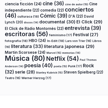
cine
(36)
ciencia ficción
(24)
Cine
cine de autor
(15)
conciertos
independiente
(22)
comedia
(22)
(46)
Cómic
(39)
D'A
(22)
David
culturaca
(18)
documental
(30)
El Click
(29)
Lynch
(20)
discos
(14)
entrevista
(39)
El Click de Ràdio Montornès
(22)
escritoras
(56)
Festival
(27)
feminismo
(17)
HBO
(24)
fotografía
(18)
In-Edit
(18)
Lars von Trier
(16)
Libros
literatura
(33)
literatura japonesa
(29)
(16)
Martin Scorsese
(24)
Marvel
(15)
memorias
(14)
Música
(80)
Netflix
(54)
Paul Thomas
poesía
(40)
Rock
Punk
(17)
poeta
(15)
Anderson
(14)
(32)
serie
(28)
Steven Spielberg
(22)
Stanley Kubrick
(15)
Teatro
(16)
Werner Herzog
(17)