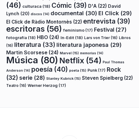
(46)
Cómic
(39)
D'A
(22)
David
culturaca
(18)
documental
(30)
El Click
(29)
Lynch
(20)
discos
(14)
entrevista
(39)
El Click de Ràdio Montornès
(22)
escritoras
(56)
Festival
(27)
feminismo
(17)
HBO
(24)
fotografía
(18)
In-Edit
(18)
Lars von Trier
(16)
Libros
literatura
(33)
literatura japonesa
(29)
(16)
Martin Scorsese
(24)
Marvel
(15)
memorias
(14)
Música
(80)
Netflix
(54)
Paul Thomas
poesía
(40)
Rock
Punk
(17)
poeta
(15)
Anderson
(14)
(32)
serie
(28)
Steven Spielberg
(22)
Stanley Kubrick
(15)
Teatro
(16)
Werner Herzog
(17)