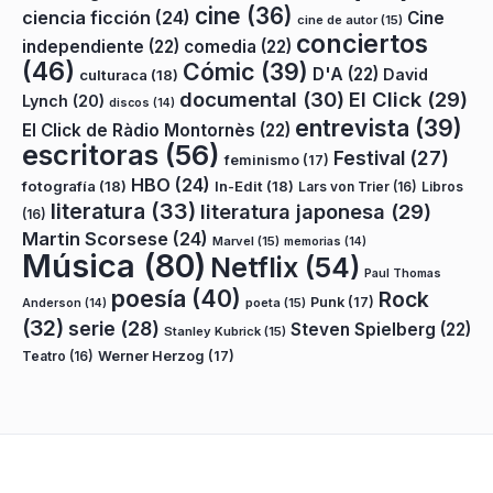
cine
(36)
ciencia ficción
(24)
Cine
cine de autor
(15)
conciertos
independiente
(22)
comedia
(22)
(46)
Cómic
(39)
D'A
(22)
David
culturaca
(18)
documental
(30)
El Click
(29)
Lynch
(20)
discos
(14)
entrevista
(39)
El Click de Ràdio Montornès
(22)
escritoras
(56)
Festival
(27)
feminismo
(17)
HBO
(24)
fotografía
(18)
In-Edit
(18)
Lars von Trier
(16)
Libros
literatura
(33)
literatura japonesa
(29)
(16)
Martin Scorsese
(24)
Marvel
(15)
memorias
(14)
Música
(80)
Netflix
(54)
Paul Thomas
poesía
(40)
Rock
Punk
(17)
poeta
(15)
Anderson
(14)
(32)
serie
(28)
Steven Spielberg
(22)
Stanley Kubrick
(15)
Teatro
(16)
Werner Herzog
(17)