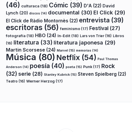
(46)
Cómic
(39)
D'A
(22)
David
culturaca
(18)
documental
(30)
El Click
(29)
Lynch
(20)
discos
(14)
entrevista
(39)
El Click de Ràdio Montornès
(22)
escritoras
(56)
Festival
(27)
feminismo
(17)
HBO
(24)
fotografía
(18)
In-Edit
(18)
Lars von Trier
(16)
Libros
literatura
(33)
literatura japonesa
(29)
(16)
Martin Scorsese
(24)
Marvel
(15)
memorias
(14)
Música
(80)
Netflix
(54)
Paul Thomas
poesía
(40)
Rock
Punk
(17)
poeta
(15)
Anderson
(14)
(32)
serie
(28)
Steven Spielberg
(22)
Stanley Kubrick
(15)
Teatro
(16)
Werner Herzog
(17)