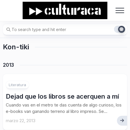
Skip
to
content
Kon-tiki
2013
6
Literatura
Dejad que los libros se acerquen a mí
Cuando vas en el metro te das cuenta de algo curioso, los
e-books van ganando terreno al libro impreso. Se...
marzo 22, 2013