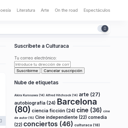
oesía
Literatura
Arte
On the road
Espectáculos
Suscríbete a Culturaca
Tu correo electrónico:
Nube de etiquetas
arte
(27)
Akira Kurosawa
(14)
Alfred Hitchcock
(14)
Barcelona
autobiografía
(24)
(80)
cine
(36)
ciencia ficción
(24)
cine
Cine independiente
(22)
comedia
de autor
(15)
conciertos
(46)
(22)
culturaca
(18)