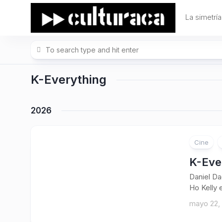
Skip
to
La simetría
content
K-Everything
2026
Cine
K-Eve
Daniel Da
Ho Kelly 
mayo 22,