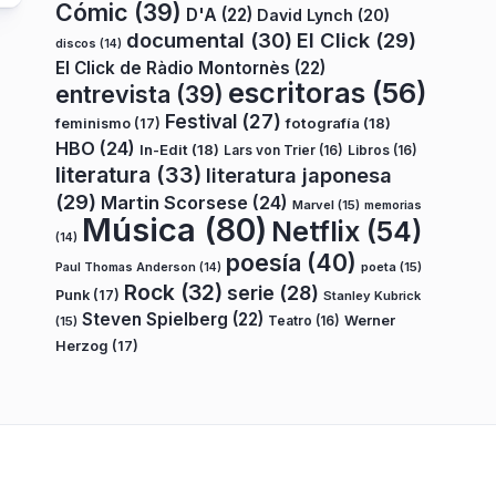
Cómic
(39)
D'A
(22)
David Lynch
(20)
documental
(30)
El Click
(29)
discos
(14)
El Click de Ràdio Montornès
(22)
escritoras
(56)
entrevista
(39)
Festival
(27)
fotografía
(18)
feminismo
(17)
HBO
(24)
In-Edit
(18)
Lars von Trier
(16)
Libros
(16)
literatura
(33)
literatura japonesa
(29)
Martin Scorsese
(24)
Marvel
(15)
memorias
Música
(80)
Netflix
(54)
(14)
poesía
(40)
poeta
(15)
Paul Thomas Anderson
(14)
Rock
(32)
serie
(28)
Punk
(17)
Stanley Kubrick
Steven Spielberg
(22)
Teatro
(16)
Werner
(15)
Herzog
(17)