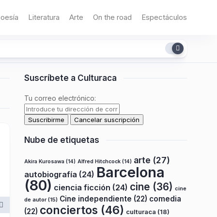
oesía
Literatura
Arte
On the road
Espectáculos
Suscríbete a Culturaca
Tu correo electrónico:
Nube de etiquetas
arte
(27)
Akira Kurosawa
(14)
Alfred Hitchcock
(14)
Barcelona
autobiografía
(24)
(80)
cine
(36)
ciencia ficción
(24)
cine
Cine independiente
(22)
comedia
de autor
(15)
conciertos
(46)
(22)
culturaca
(18)