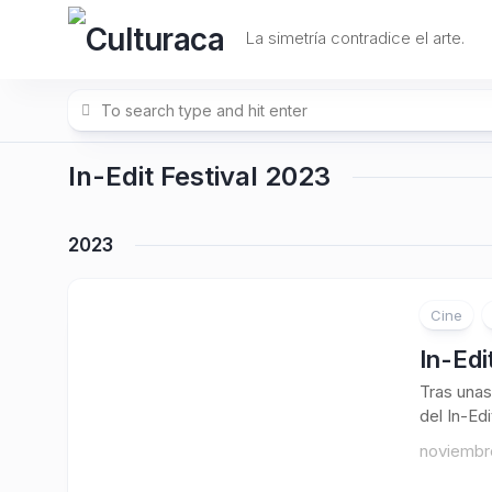
Skip
to
La simetría contradice el arte.
content
In-Edit Festival 2023
2023
Cine
In-Edi
Tras unas
del In-Edi
noviembr