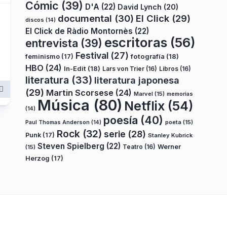
Cómic
(39)
D'A
(22)
David Lynch
(20)
documental
(30)
El Click
(29)
discos
(14)
El Click de Ràdio Montornès
(22)
escritoras
(56)
entrevista
(39)
Festival
(27)
fotografía
(18)
feminismo
(17)
HBO
(24)
In-Edit
(18)
Lars von Trier
(16)
Libros
(16)
literatura
(33)
literatura japonesa
(29)
Martin Scorsese
(24)
Marvel
(15)
memorias
Música
(80)
Netflix
(54)
(14)
poesía
(40)
poeta
(15)
Paul Thomas Anderson
(14)
Rock
(32)
serie
(28)
Punk
(17)
Stanley Kubrick
Steven Spielberg
(22)
Teatro
(16)
Werner
(15)
Herzog
(17)