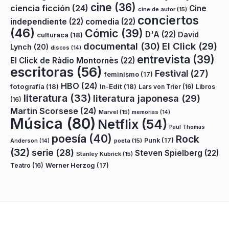
cine
(36)
ciencia ficción
(24)
Cine
cine de autor
(15)
conciertos
independiente
(22)
comedia
(22)
(46)
Cómic
(39)
D'A
(22)
David
culturaca
(18)
documental
(30)
El Click
(29)
Lynch
(20)
discos
(14)
entrevista
(39)
El Click de Ràdio Montornès
(22)
escritoras
(56)
Festival
(27)
feminismo
(17)
HBO
(24)
fotografía
(18)
In-Edit
(18)
Lars von Trier
(16)
Libros
literatura
(33)
literatura japonesa
(29)
(16)
Martin Scorsese
(24)
Marvel
(15)
memorias
(14)
Música
(80)
Netflix
(54)
Paul Thomas
poesía
(40)
Rock
Punk
(17)
poeta
(15)
Anderson
(14)
(32)
serie
(28)
Steven Spielberg
(22)
Stanley Kubrick
(15)
Teatro
(16)
Werner Herzog
(17)