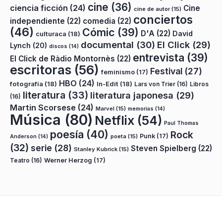
cine
(36)
ciencia ficción
(24)
Cine
cine de autor
(15)
conciertos
independiente
(22)
comedia
(22)
(46)
Cómic
(39)
D'A
(22)
David
culturaca
(18)
documental
(30)
El Click
(29)
Lynch
(20)
discos
(14)
entrevista
(39)
El Click de Ràdio Montornès
(22)
escritoras
(56)
Festival
(27)
feminismo
(17)
HBO
(24)
fotografía
(18)
In-Edit
(18)
Lars von Trier
(16)
Libros
literatura
(33)
literatura japonesa
(29)
(16)
Martin Scorsese
(24)
Marvel
(15)
memorias
(14)
Música
(80)
Netflix
(54)
Paul Thomas
poesía
(40)
Rock
Punk
(17)
poeta
(15)
Anderson
(14)
(32)
serie
(28)
Steven Spielberg
(22)
Stanley Kubrick
(15)
Teatro
(16)
Werner Herzog
(17)