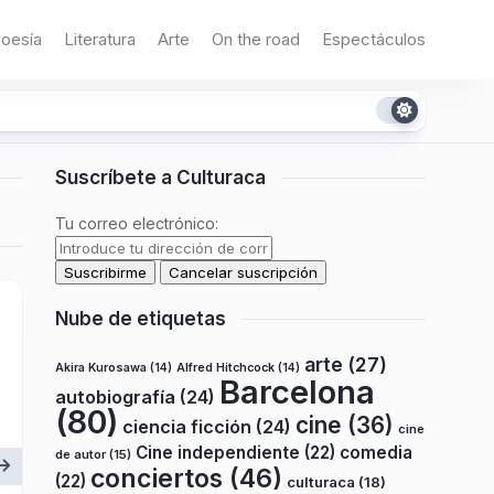
oesía
Literatura
Arte
On the road
Espectáculos
Suscríbete a Culturaca
Tu correo electrónico:
Nube de etiquetas
arte
(27)
Akira Kurosawa
(14)
Alfred Hitchcock
(14)
Barcelona
autobiografía
(24)
(80)
cine
(36)
ciencia ficción
(24)
cine
Cine independiente
(22)
comedia
de autor
(15)
conciertos
(46)
(22)
culturaca
(18)