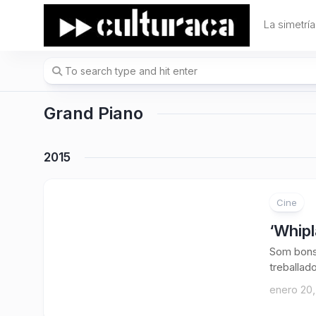
Skip
to
La simetría
content
Grand Piano
2015
Cine
‘Whipl
Som bons
treballad
enero 20,