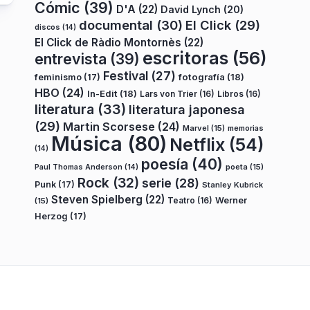
Cómic
(39)
D'A
(22)
David Lynch
(20)
documental
(30)
El Click
(29)
discos
(14)
El Click de Ràdio Montornès
(22)
escritoras
(56)
entrevista
(39)
Festival
(27)
fotografía
(18)
feminismo
(17)
HBO
(24)
In-Edit
(18)
Lars von Trier
(16)
Libros
(16)
literatura
(33)
literatura japonesa
(29)
Martin Scorsese
(24)
Marvel
(15)
memorias
Música
(80)
Netflix
(54)
(14)
poesía
(40)
poeta
(15)
Paul Thomas Anderson
(14)
Rock
(32)
serie
(28)
Punk
(17)
Stanley Kubrick
Steven Spielberg
(22)
Teatro
(16)
Werner
(15)
Herzog
(17)